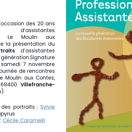
l’occasion des 20 ans
assistantes
ois Le Moulin aux
e la présentation du
traits
d’assistantes
génération.Signature
e samedi 7 novembre
 journée de rencontres
e Moulin aux Contes,
n 69400
Villefranche-
).
 des portraits :
Sylvie
Papyrus
:
Cécile Caramelli