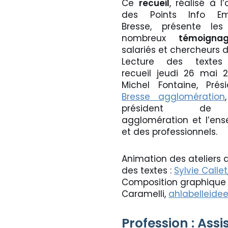
Ce
recueil
, réalisé à 
des Points Info E
Bresse, présente le
nombreux
témoigna
salariés et chercheurs d
Lecture des texte
recueil jeudi 26 mai 
Michel Fontaine, Pr
Bresse agglomération
président de B
agglomération et l’en
et des professionnels.
Animation des ateliers 
des textes :
Sylvie Callet
Composition graphique :
Caramelli,
ahlabelleidee
Profession : Assi