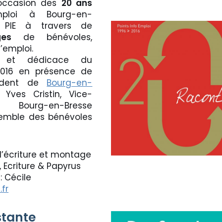
l’occasion des
20 ans
mploi à Bourg-en-
s PIE à travers de
ges
de bénévoles,
’emploi.
s et dédicace du
2016 en présence de
ésident de
Bourg-en-
, Yves Cristin, Vice-
ourg-en-Bresse
semble des bénévoles
d’écriture et montage
, Ecriture & Papyrus
 Cécile
.fr
stante