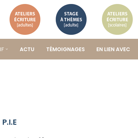
Ateliers
Stage à
Ateliers
d’écriture
thème
d’écriture
adultes
adulte
scolaires
IF
ACTU
TÉMOIGNAGES
EN LIEN AVEC
P.I.E