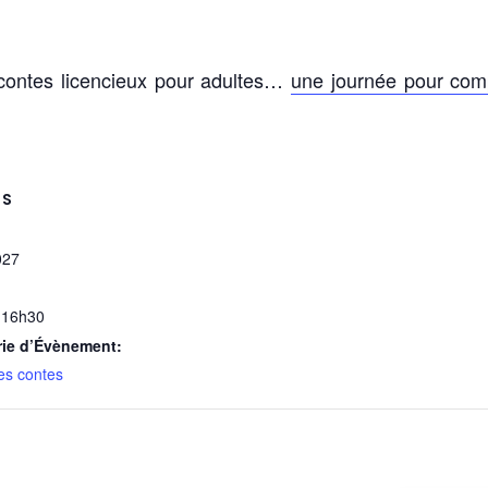
 contes licencieux pour adultes…
une journée pour com
LS
027
 16h30
rie d’Évènement:
es contes