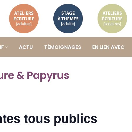
Ateliers
Stage à
Ateliers
d’écriture
thème
d’écriture
adultes
adulte
scolaires
IF
ACTU
TÉMOIGNAGES
EN LIEN AVEC
ture & Papyrus
ntes tous publics